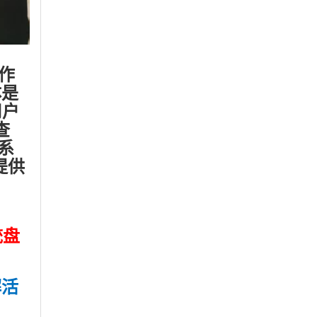
作
体是
用户
查
个系
提供
统盘
解活