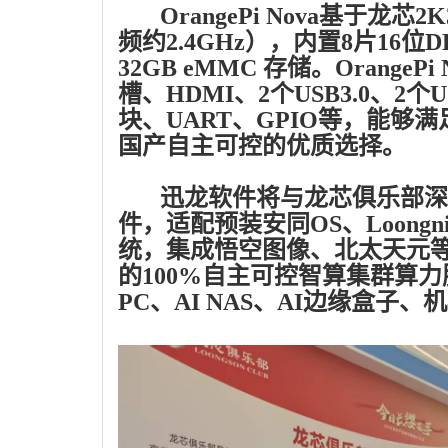
OrangePi Nova基于龙芯2
频约2.4GHz），内置8片16位D
32GB eMMC 存储。Orang
槽、HDMI、2个USB3.0、2个US
块、UART、GPIO等，能
国产自主可控的优质选择。
迅龙软件将与龙芯俱乐部深入合作
件，适配预装安同OS、Loongnix
统，集成悟空图像、北太天元
的100%自主可控智算集群算力
PC、AI NAS、AI边缘盒