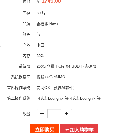
特价
1749.00
￥
库存
30
片
品牌
香橙派
Nova
颜色
蓝
产地
中国
内存
32G
系统盘
256G 容量 PCIe X4 SSD 固态硬盘
系统恢复区
板载 32G eMMC
首席操作系统
安同OS（预装AI软件）
第二操作系统
可选装Loongnix 等可选装Loongnix 等
数量
立即购买
加入购物车