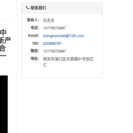
联系我们
联系人：
石先生
电话：
13776573997
新中
Email：
loongsonclub@126.com
新产
QQ：
200888797
芯合
微信：
13776573997
一
地址：
南京市浦口区文景路61号创芯
汇