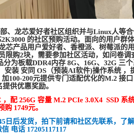
部、龙芯爱好者社区组织并与Linux人等合
龙芯2K3000 的社区预购活动。面向的用户群
者、龙芯产品用户爱好者、香橙派、树莓派的
员限购2块，需要参加社区活动，如问卷调
为板载DDR4内存 8G、16G、32G 三
，安装 安同 OS（预装AI软件)操作系统 ，
00-200元提供专门适配优化的M.2 接口
前三名提供优惠奖励。
配 256G 容量 M.2 PCIe 3.0X4 SSD 系
购 1749元。
45日后发货，拍下前请和社区先联系，了
话 17205117117