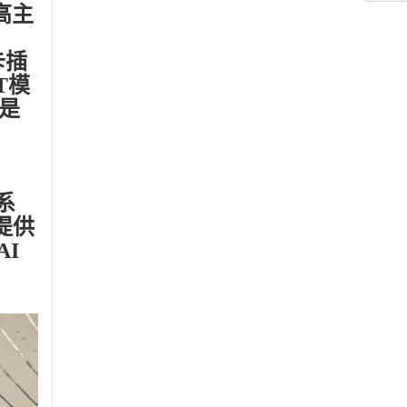
最高主
卡插
BT模
是
作系
提供
I