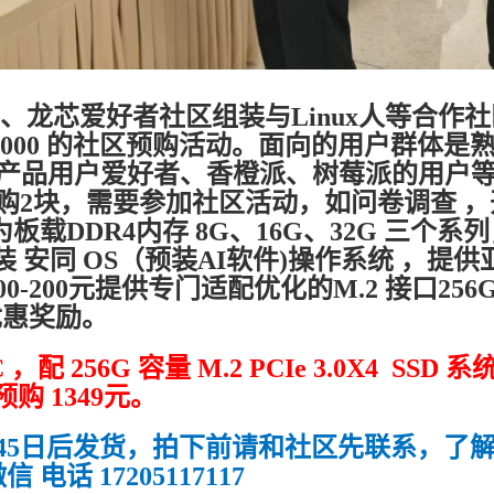
、龙芯爱好者社区组装与Linux人等合作社
2K3000 的社区预购活动。面向的用户群体是
龙芯产品用户爱好者、香橙派、树莓派的用户
购2块，需要参加社区活动，如问卷调查 ，
载DDR4内存 8G、16G、32G 三个系
装 安同 OS（预装AI软件)操作系统 ，提供
-200元提供专门适配优化的M.2 接口256
供优惠奖励。
配 256G 容量 M.2 PCIe 3.0X4 SSD 系
购 1349元。
45日后发货，拍下前请和社区先联系，了
话 17205117117