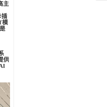
最高主
卡插
BT模
是
作系
提供
I