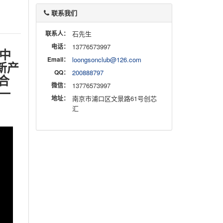
联系我们
联系人：
石先生
电话：
13776573997
新中
Email：
loongsonclub@126.com
新产
QQ：
200888797
芯合
微信：
13776573997
一
地址：
南京市浦口区文景路61号创芯
汇