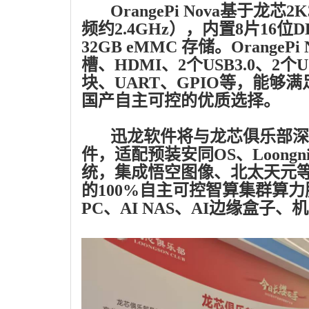
OrangePi Nova基于龙芯2
频约2.4GHz），内置8片16位D
32GB eMMC 存储。Orang
槽、HDMI、2个USB3.0、2个US
块、UART、GPIO等，能
国产自主可控的优质选择。
迅龙软件将与龙芯俱乐部深入合作
件，适配预装安同OS、Loongnix
统，集成悟空图像、北太天元
的100%自主可控智算集群算力
PC、AI NAS、AI边缘盒