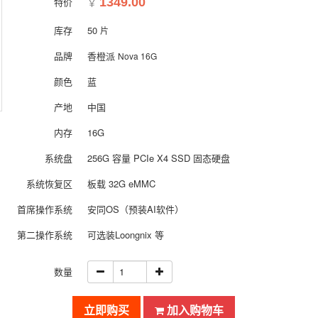
特价
1349.00
￥
库存
50
片
品牌
香橙派
Nova 16G
颜色
蓝
产地
中国
内存
16G
系统盘
256G 容量 PCIe X4 SSD 固态硬盘
系统恢复区
板载 32G eMMC
首席操作系统
安同OS（预装AI软件）
第二操作系统
可选装Loongnix 等
数量
立即购买
加入购物车