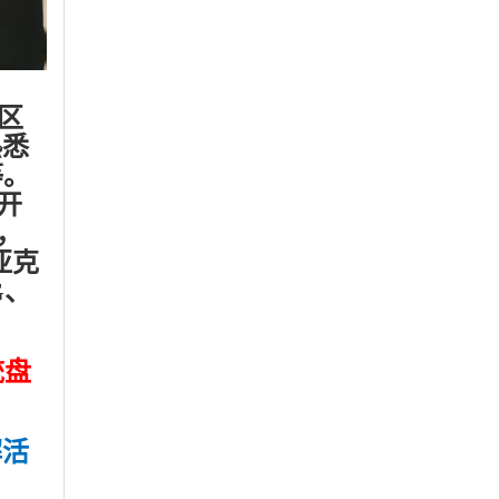
区
熟悉
等。
开
列，
亚克
G、
统盘
解活