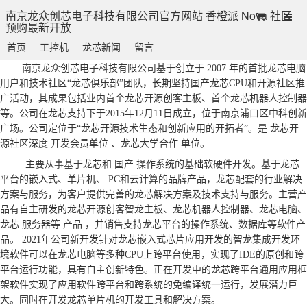
南京龙众创芯电子科技有限公司官方网站 香橙派 Nova 社区
预购最新开放
首页
工控机
龙芯新闻
留言
南京龙众创芯电子科技有限公司基于创立于
2007 年的首批龙芯电脑
用户和技术社区“龙芯俱乐部”团队，长期坚持国产龙芯CPU和开源社区推
广活动，其成果包括业内首个龙芯开源创客主板、首个龙芯机器人控制器
等。公司在龙芯支持下于2015年12月11日成立，位于南京浦口区中科创新
龙芯开
广场。公司定位于“龙芯开源技术生态和创新应用的开拓者”。是
源社区深度
开发会员单位
、龙芯大学合作
单位。
主要从事基于龙芯和
国产
操作系统的基础软硬件开发。基于龙芯
平台的嵌入式、单片机、
PC和云计算的品牌产品，龙芯配套的行业解决
方案与服务，为客户提供完善的龙芯解决方案及技术支持与服务。主营产
品有自主研发的龙芯开源创客智龙主板、龙芯机器人控制器、龙芯电脑、
服务器等
产品
龙芯
，并销售支持龙芯平台的操作系统、数据库等软件产
品。
2021年公司新开发针对龙芯嵌入式芯片应用开发的智龙集成开发环
境软件可以在龙芯电脑等多种CPU上跨平台使用，实现了IDE的原创和跨
平台运行功能，具有自主创新特色。正在开发中的龙芯跨平台通用应用框
架软件实现了应用软件跨平台和跨系统的免编译统一运行，发展潜力巨
大。同时在开发龙芯单片机的开发工具和解决方案。